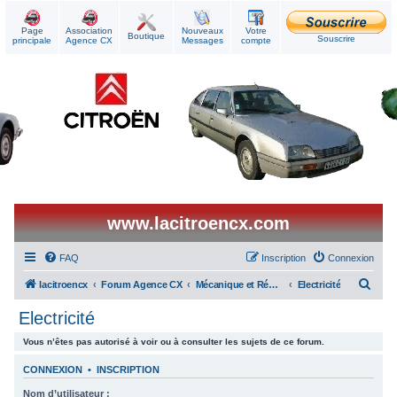
Page
Association
Nouveaux
Votre
Boutique
Souscrire
principale
Agence CX
Messages
compte
www.lacitroencx.com
FAQ
Inscription
Connexion
R
lacitroencx
Forum Agence CX
Mécanique et Réparations
Electricité
e
Electricité
c
Vous n’êtes pas autorisé à voir ou à consulter les sujets de ce forum.
h
e
CONNEXION
•
INSCRIPTION
r
Nom d’utilisateur :