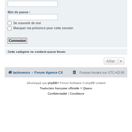
c
h
Mot de passe :
e
Se souvenir de moi
r
Masquer ma présence pour cette session
Cette catégorie ne contient aucun forum.
Aller
lacitroencx
Forum Agence CX
Fuseau horaire sur
UTC+02:00
Développé par
phpBB
® Forum Software © phpBB Limited
Traduction française officielle
©
Qiaeru
Confidentialité
|
Conditions