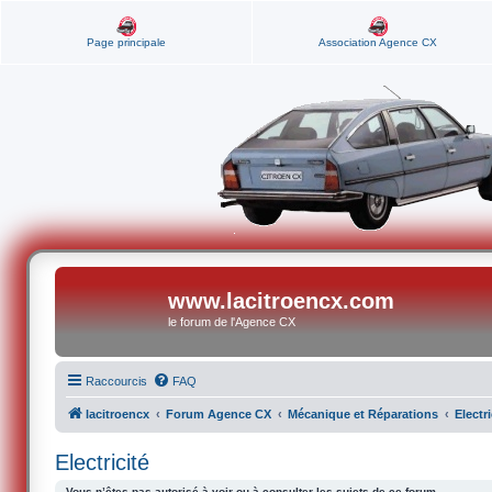
Page principale
Association Agence CX
www.lacitroencx.com
le forum de l'Agence CX
Raccourcis
FAQ
lacitroencx
Forum Agence CX
Mécanique et Réparations
Electri
Electricité
Vous n’êtes pas autorisé à voir ou à consulter les sujets de ce forum.