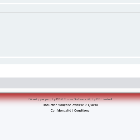
Développé par
phpBB
® Forum Software © phpBB Limited
Traduction française officielle
©
Qiaeru
Confidentialité
|
Conditions