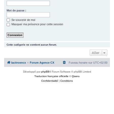
c
h
Mot de passe :
e
Se souvenir de moi
r
Masquer ma présence pour cette session
Cette catégorie ne contient aucun forum.
Aller
lacitroencx
Forum Agence CX
Fuseau horaire sur
UTC+02:00
Développé par
phpBB
® Forum Software © phpBB Limited
Traduction française officielle
©
Qiaeru
Confidentialité
|
Conditions