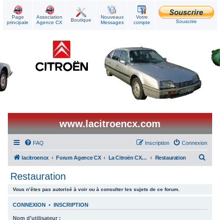
Page
Association
Nouveaux
Votre
Boutique
Souscrire
principale
Agence CX
Messages
compte
www.lacitroencx.com
FAQ
Inscription
Connexion
R
lacitroencx
Forum Agence CX
La Citroën CX au quotidien
Restauration
e
Restauration
c
Vous n’êtes pas autorisé à voir ou à consulter les sujets de ce forum.
h
e
CONNEXION
•
INSCRIPTION
r
Nom d’utilisateur :