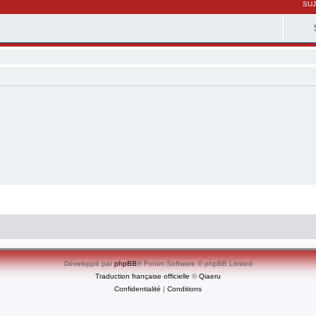
SU
Développé par
phpBB
® Forum Software © phpBB Limited
Traduction française officielle
©
Qiaeru
Confidentialité
|
Conditions