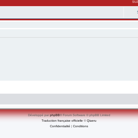
SU
Développé par
phpBB
® Forum Software © phpBB Limited
Traduction française officielle
©
Qiaeru
Confidentialité
|
Conditions