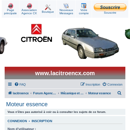
Page
Association
Nouveaux
Votre
Boutique
Souscrire
principale
Agence CX
Messages
compte
www.lacitroencx.com
FAQ
Inscription
Connexion
R
lacitroencx
Forum Agence CX
Mécanique et Réparations
Moteur essence
e
Moteur essence
c
Vous n’êtes pas autorisé à voir ou à consulter les sujets de ce forum.
h
e
CONNEXION
•
INSCRIPTION
r
Nom d’utilisateur :