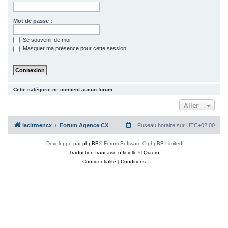
c
h
Mot de passe :
e
Se souvenir de moi
r
Masquer ma présence pour cette session
Cette catégorie ne contient aucun forum.
Aller
lacitroencx
Forum Agence CX
Fuseau horaire sur
UTC+02:00
Développé par
phpBB
® Forum Software © phpBB Limited
Traduction française officielle
©
Qiaeru
Confidentialité
|
Conditions