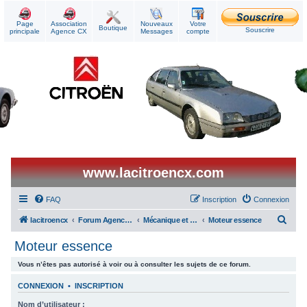
Page
Association
Nouveaux
Votre
Boutique
Souscrire
principale
Agence CX
Messages
compte
www.lacitroencx.com
FAQ
Inscription
Connexion
R
lacitroencx
Forum Agence CX
Mécanique et Réparations
Moteur essence
e
Moteur essence
c
Vous n’êtes pas autorisé à voir ou à consulter les sujets de ce forum.
h
e
CONNEXION
•
INSCRIPTION
r
Nom d’utilisateur :