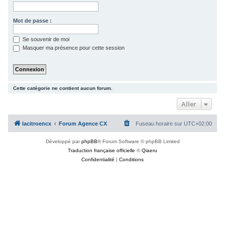
c
h
Mot de passe :
e
Se souvenir de moi
r
Masquer ma présence pour cette session
Cette catégorie ne contient aucun forum.
Aller
lacitroencx
Forum Agence CX
Fuseau horaire sur
UTC+02:00
Développé par
phpBB
® Forum Software © phpBB Limited
Traduction française officielle
©
Qiaeru
Confidentialité
|
Conditions