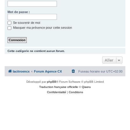
c
h
Mot de passe :
e
Se souvenir de moi
r
Masquer ma présence pour cette session
Cette catégorie ne contient aucun forum.
Aller
lacitroencx
Forum Agence CX
Fuseau horaire sur
UTC+02:00
Développé par
phpBB
® Forum Software © phpBB Limited
Traduction française officielle
©
Qiaeru
Confidentialité
|
Conditions