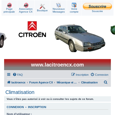
Page
Association
Nouveaux
Votre
Boutique
Souscrire
principale
Agence CX
Messages
compte
www.lacitroencx.com
FAQ
Inscription
Connexion
R
lacitroencx
Forum Agence CX
Mécanique et Réparations
Climatisation
e
Climatisation
c
Vous n’êtes pas autorisé à voir ou à consulter les sujets de ce forum.
h
e
CONNEXION
•
INSCRIPTION
r
Nom d’utilisateur :