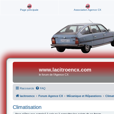
Page principale
Association Agence CX
www.lacitroencx.com
le forum de l'Agence CX
Raccourcis
FAQ
lacitroencx
Forum Agence CX
Mécanique et Réparations
Climat
Climatisation
Vous n’êtes pas autorisé à voir ou à consulter les sujets de ce forum.