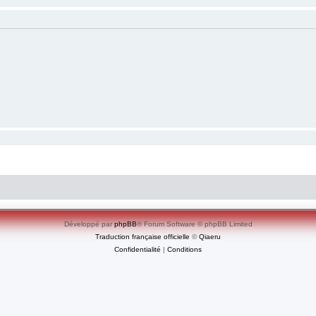
Développé par
phpBB
® Forum Software © phpBB Limited
Traduction française officielle
©
Qiaeru
Confidentialité
|
Conditions