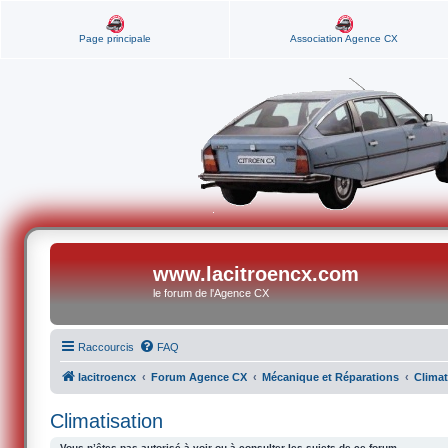
Page principale
Association Agence CX
www.lacitroencx.com
le forum de l'Agence CX
Raccourcis
FAQ
lacitroencx
Forum Agence CX
Mécanique et Réparations
Climat
Climatisation
Vous n’êtes pas autorisé à voir ou à consulter les sujets de ce forum.