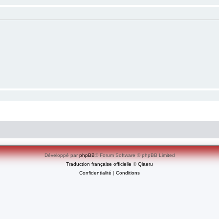
Développé par
phpBB
® Forum Software © phpBB Limited
Traduction française officielle
©
Qiaeru
Confidentialité
|
Conditions