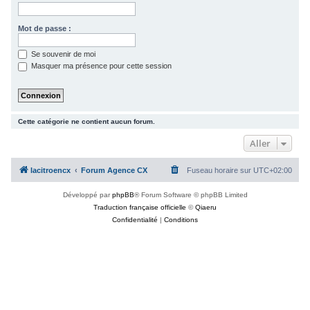
c
h
Mot de passe :
e
Se souvenir de moi
r
Masquer ma présence pour cette session
Cette catégorie ne contient aucun forum.
Aller
lacitroencx
Forum Agence CX
Fuseau horaire sur
UTC+02:00
Développé par
phpBB
® Forum Software © phpBB Limited
Traduction française officielle
©
Qiaeru
Confidentialité
|
Conditions