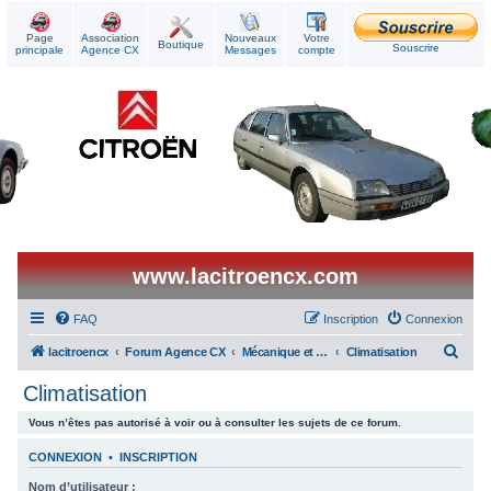
Page
Association
Nouveaux
Votre
Boutique
Souscrire
principale
Agence CX
Messages
compte
www.lacitroencx.com
FAQ
Inscription
Connexion
R
lacitroencx
Forum Agence CX
Mécanique et Réparations
Climatisation
e
Climatisation
c
Vous n’êtes pas autorisé à voir ou à consulter les sujets de ce forum.
h
e
CONNEXION
•
INSCRIPTION
r
Nom d’utilisateur :