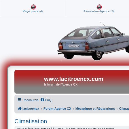
Page principale
Association Agence CX
www.lacitroencx.com
le forum de l'Agence CX
Raccourcis
FAQ
lacitroencx
Forum Agence CX
Mécanique et Réparations
Climat
Climatisation
Vous n’êtes pas autorisé à voir ou à consulter les sujets de ce forum.