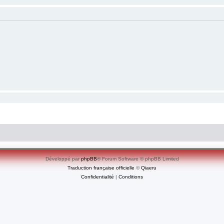
Développé par
phpBB
® Forum Software © phpBB Limited
Traduction française officielle
©
Qiaeru
Confidentialité
|
Conditions