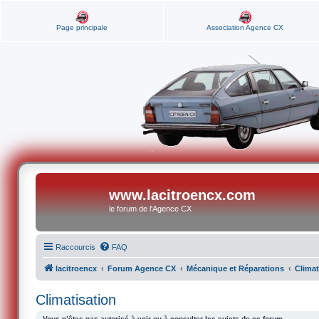
Page principale
Association Agence CX
www.lacitroencx.com
le forum de l'Agence CX
Raccourcis
FAQ
lacitroencx
Forum Agence CX
Mécanique et Réparations
Climat
Climatisation
Vous n’êtes pas autorisé à voir ou à consulter les sujets de ce forum.