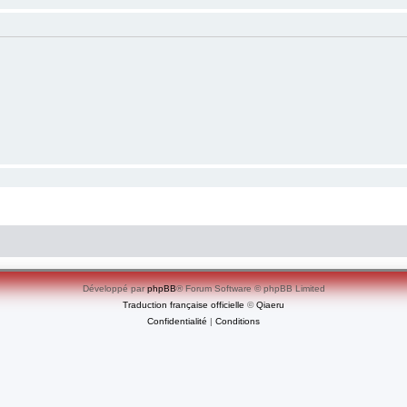
Développé par
phpBB
® Forum Software © phpBB Limited
Traduction française officielle
©
Qiaeru
Confidentialité
|
Conditions