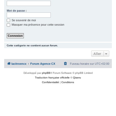
c
h
Mot de passe :
e
Se souvenir de moi
r
Masquer ma présence pour cette session
Cette catégorie ne contient aucun forum.
Aller
lacitroencx
Forum Agence CX
Fuseau horaire sur
UTC+02:00
Développé par
phpBB
® Forum Software © phpBB Limited
Traduction française officielle
©
Qiaeru
Confidentialité
|
Conditions