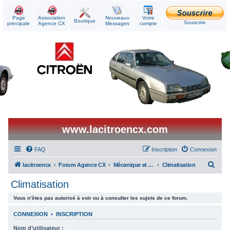
Page
Association
Nouveaux
Votre
Boutique
Souscrire
principale
Agence CX
Messages
compte
www.lacitroencx.com
FAQ
Inscription
Connexion
R
lacitroencx
Forum Agence CX
Mécanique et Réparations
Climatisation
e
Climatisation
c
Vous n’êtes pas autorisé à voir ou à consulter les sujets de ce forum.
h
e
CONNEXION
•
INSCRIPTION
r
Nom d’utilisateur :