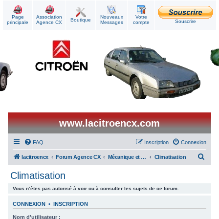
Page
Association
Nouveaux
Votre
Boutique
Souscrire
principale
Agence CX
Messages
compte
www.lacitroencx.com
FAQ
Inscription
Connexion
R
lacitroencx
Forum Agence CX
Mécanique et Réparations
Climatisation
e
Climatisation
c
Vous n’êtes pas autorisé à voir ou à consulter les sujets de ce forum.
h
e
CONNEXION
•
INSCRIPTION
r
Nom d’utilisateur :