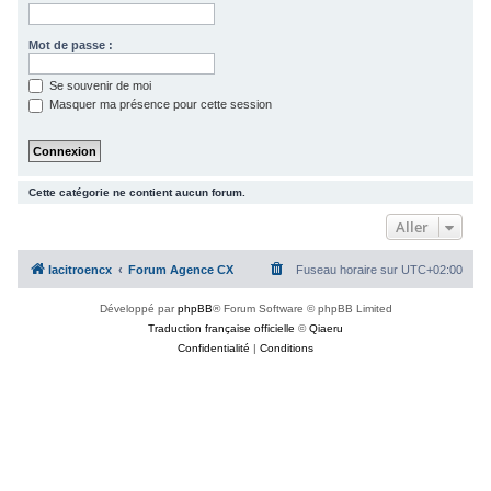
c
h
Mot de passe :
e
Se souvenir de moi
r
Masquer ma présence pour cette session
Cette catégorie ne contient aucun forum.
Aller
lacitroencx
Forum Agence CX
Fuseau horaire sur
UTC+02:00
Développé par
phpBB
® Forum Software © phpBB Limited
Traduction française officielle
©
Qiaeru
Confidentialité
|
Conditions