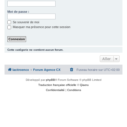
c
h
Mot de passe :
e
Se souvenir de moi
r
Masquer ma présence pour cette session
Cette catégorie ne contient aucun forum.
Aller
lacitroencx
Forum Agence CX
Fuseau horaire sur
UTC+02:00
Développé par
phpBB
® Forum Software © phpBB Limited
Traduction française officielle
©
Qiaeru
Confidentialité
|
Conditions