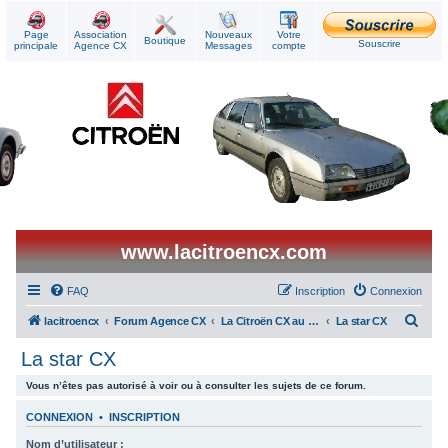
Page
Association
Nouveaux
Votre
Boutique
Souscrire
principale
Agence CX
Messages
compte
www.lacitroencx.com
FAQ
Inscription
Connexion
R
lacitroencx
Forum Agence CX
La Citroën CX au quotidien
La star CX
e
La star CX
c
Vous n’êtes pas autorisé à voir ou à consulter les sujets de ce forum.
h
e
CONNEXION
•
INSCRIPTION
r
Nom d’utilisateur :