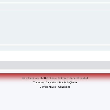
Développé par
phpBB
® Forum Software © phpBB Limited
Traduction française officielle
©
Qiaeru
Confidentialité
|
Conditions