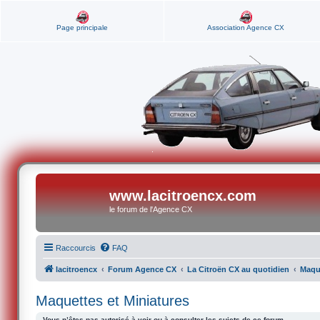
Page principale
Association Agence CX
www.lacitroencx.com
le forum de l'Agence CX
Raccourcis
FAQ
lacitroencx
Forum Agence CX
La Citroën CX au quotidien
Maque
Maquettes et Miniatures
Vous n’êtes pas autorisé à voir ou à consulter les sujets de ce forum.