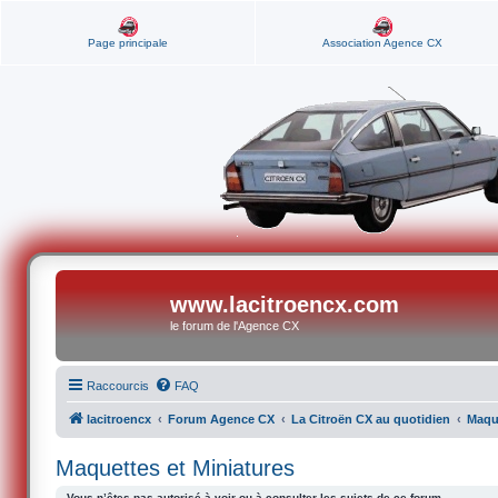
Page principale
Association Agence CX
www.lacitroencx.com
le forum de l'Agence CX
Raccourcis
FAQ
lacitroencx
Forum Agence CX
La Citroën CX au quotidien
Maque
Maquettes et Miniatures
Vous n’êtes pas autorisé à voir ou à consulter les sujets de ce forum.