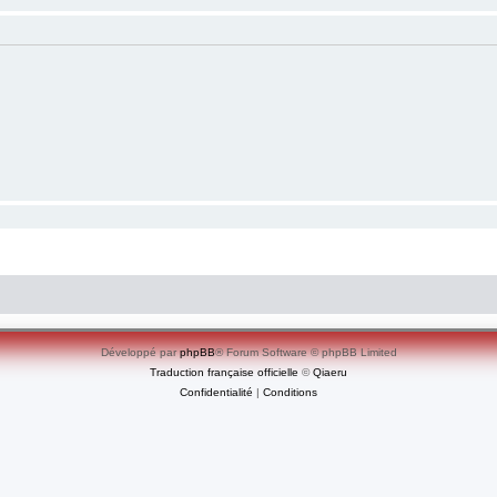
Développé par
phpBB
® Forum Software © phpBB Limited
Traduction française officielle
©
Qiaeru
Confidentialité
|
Conditions