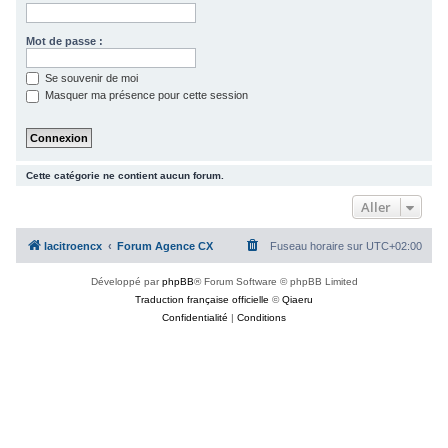
c
h
Mot de passe :
e
Se souvenir de moi
r
Masquer ma présence pour cette session
Cette catégorie ne contient aucun forum.
Aller
lacitroencx
Forum Agence CX
Fuseau horaire sur
UTC+02:00
Développé par
phpBB
® Forum Software © phpBB Limited
Traduction française officielle
©
Qiaeru
Confidentialité
|
Conditions