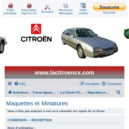
Page
Association
Nouveaux
Votre
Boutique
Souscrire
principale
Agence CX
Messages
compte
www.lacitroencx.com
FAQ
Inscription
Connexion
R
lacitroencx
Forum Agence CX
La Citroën CX au quotidien
Maquettes et Miniatures
e
Maquettes et Miniatures
c
Vous n’êtes pas autorisé à voir ou à consulter les sujets de ce forum.
h
e
CONNEXION
•
INSCRIPTION
r
Nom d’utilisateur :