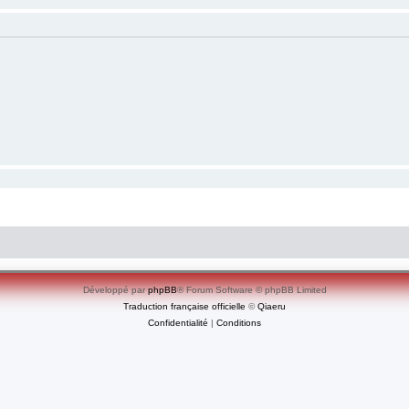
Développé par
phpBB
® Forum Software © phpBB Limited
Traduction française officielle
©
Qiaeru
Confidentialité
|
Conditions