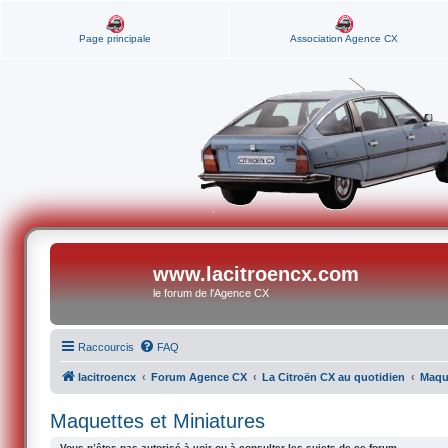
Page principale
Association Agence CX
www.lacitroencx.com
le forum de l'Agence CX
Raccourcis
FAQ
lacitroencx
Forum Agence CX
La Citroën CX au quotidien
Maque
Maquettes et Miniatures
Vous n’êtes pas autorisé à voir ou à consulter les sujets de ce forum.