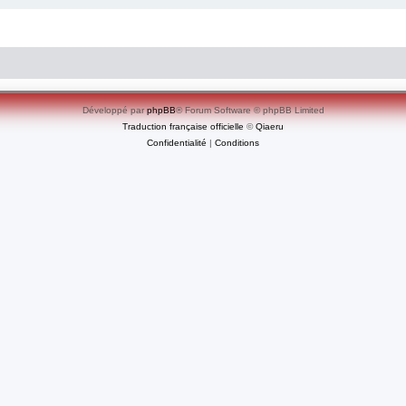
Développé par
phpBB
® Forum Software © phpBB Limited
Traduction française officielle
©
Qiaeru
Confidentialité
|
Conditions