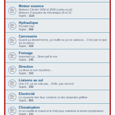
c
Moteur essence
Moteurs Citroën 2400 et 2500 (carbu ou ie)
h
Moteurs Française de mécanique 20 et 22
Sujets :
1110
e
Hydraulique
r
Pschittt Clac
Sujets :
568
Carrosserie
Quand ça devient terne, ça rouille ou ça se cabosse... C'est par ici que
ça se passe
Sujets :
528
Freinage
Important ça... Sinon paf le mur
Sujets :
145
Direction
La diravi et ses mystères...
Sujets :
152
Liaisons au sol
Une CX, ça ne vole pas... Enfin, pas encore!
Sujets :
330
Electricité
Le royaume des faux contacts et des ampoules grillées
Sujets :
855
Climatisation
Ici on souffle le chaud et le froid pour maintenir la bonne température
Sujets :
131