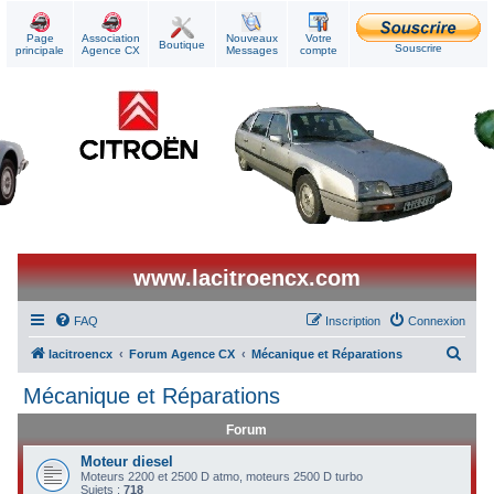
Page
Association
Nouveaux
Votre
Boutique
Souscrire
principale
Agence CX
Messages
compte
www.lacitroencx.com
FAQ
Inscription
Connexion
R
lacitroencx
Forum Agence CX
Mécanique et Réparations
e
Mécanique et Réparations
c
Forum
h
e
Moteur diesel
Moteurs 2200 et 2500 D atmo, moteurs 2500 D turbo
r
Sujets :
718