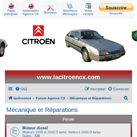
Page
Association
Nouveaux
Votre
Boutique
Souscrire
principale
Agence CX
Messages
compte
www.lacitroencx.com
FAQ
Inscription
Connexion
R
lacitroencx
Forum Agence CX
Mécanique et Réparations
e
Mécanique et Réparations
c
Forum
h
e
Moteur diesel
Moteurs 2200 et 2500 D atmo, moteurs 2500 D turbo
r
Sujets :
720