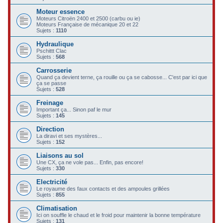
c
Moteur essence
Moteurs Citroën 2400 et 2500 (carbu ou ie)
h
Moteurs Française de mécanique 20 et 22
Sujets :
1110
e
Hydraulique
r
Pschittt Clac
Sujets :
568
Carrosserie
Quand ça devient terne, ça rouille ou ça se cabosse... C'est par ici que
ça se passe
Sujets :
528
Freinage
Important ça... Sinon paf le mur
Sujets :
145
Direction
La diravi et ses mystères...
Sujets :
152
Liaisons au sol
Une CX, ça ne vole pas... Enfin, pas encore!
Sujets :
330
Electricité
Le royaume des faux contacts et des ampoules grillées
Sujets :
855
Climatisation
Ici on souffle le chaud et le froid pour maintenir la bonne température
Sujets :
131