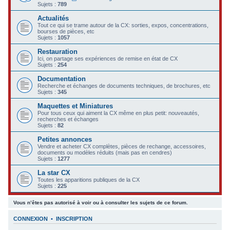
Sujets :
789
c
Actualités
h
Tout ce qui se trame autour de la CX: sorties, expos, concentrations,
bourses de pièces, etc
e
Sujets :
1057
r
Restauration
Ici, on partage ses expériences de remise en état de CX
Sujets :
254
Documentation
Recherche et échanges de documents techniques, de brochures, etc
Sujets :
345
Maquettes et Miniatures
Pour tous ceux qui aiment la CX même en plus petit: nouveautés,
recherches et échanges
Sujets :
82
Petites annonces
Vendre et acheter CX complètes, pièces de rechange, accessoires,
documents ou modèles réduits (mais pas en cendres)
Sujets :
1277
La star CX
Toutes les apparitions publiques de la CX
Sujets :
225
Vous n’êtes pas autorisé à voir ou à consulter les sujets de ce forum.
CONNEXION
•
INSCRIPTION