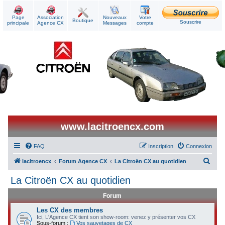
Page
Association
Nouveaux
Votre
Boutique
Souscrire
principale
Agence CX
Messages
compte
www.lacitroencx.com
FAQ
Inscription
Connexion
R
lacitroencx
Forum Agence CX
La Citroën CX au quotidien
e
La Citroën CX au quotidien
c
Forum
h
e
Les CX des membres
Ici, L'Agence CX tient son show-room: venez y présenter vos CX
r
Sous-forum :
Vos sauvetages de CX