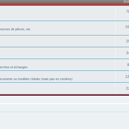
SU
7
1
bourses de pièces, etc
2
3
herches et échanges
1
ocuments ou modèles réduits (mais pas en cendres)
2