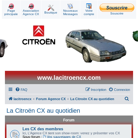
Page
Association
Nouveaux
Votre
Boutique
Souscrire
principale
Agence CX
Messages
compte
www.lacitroencx.com
FAQ
Inscription
Connexion
R
lacitroencx
Forum Agence CX
La Citroën CX au quotidien
e
La Citroën CX au quotidien
c
Forum
h
e
Les CX des membres
Ici, L'Agence CX tient son show-room: venez y présenter vos CX
r
Sous-forum :
Vos sauvetages de CX