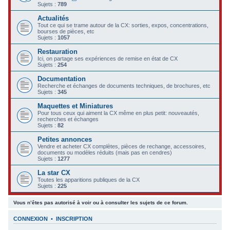
Sujets :
789
c
Actualités
h
Tout ce qui se trame autour de la CX: sorties, expos, concentrations,
bourses de pièces, etc
e
Sujets :
1057
r
Restauration
Ici, on partage ses expériences de remise en état de CX
Sujets :
254
Documentation
Recherche et échanges de documents techniques, de brochures, etc
Sujets :
345
Maquettes et Miniatures
Pour tous ceux qui aiment la CX même en plus petit: nouveautés,
recherches et échanges
Sujets :
82
Petites annonces
Vendre et acheter CX complètes, pièces de rechange, accessoires,
documents ou modèles réduits (mais pas en cendres)
Sujets :
1277
La star CX
Toutes les apparitions publiques de la CX
Sujets :
225
Vous n’êtes pas autorisé à voir ou à consulter les sujets de ce forum.
CONNEXION
•
INSCRIPTION