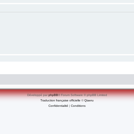
Développé par
phpBB
® Forum Software © phpBB Limited
Traduction française officielle
©
Qiaeru
Confidentialité
|
Conditions