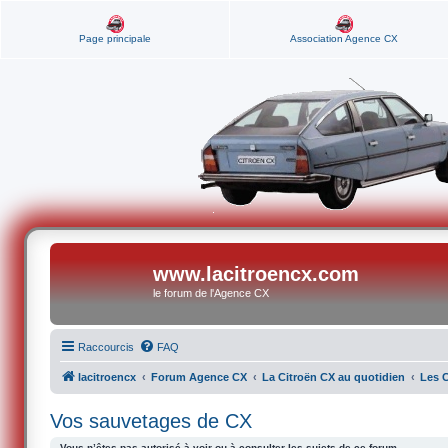
Page principale
Association Agence CX
www.lacitroencx.com
le forum de l'Agence CX
Raccourcis
FAQ
lacitroencx
Forum Agence CX
La Citroën CX au quotidien
Les 
Vos sauvetages de CX
Vous n’êtes pas autorisé à voir ou à consulter les sujets de ce forum.