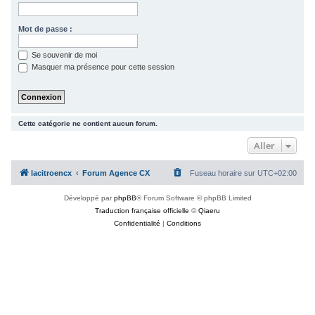
c
h
Mot de passe :
e
Se souvenir de moi
r
Masquer ma présence pour cette session
Cette catégorie ne contient aucun forum.
Aller
lacitroencx
Forum Agence CX
Fuseau horaire sur
UTC+02:00
Développé par
phpBB
® Forum Software © phpBB Limited
Traduction française officielle
©
Qiaeru
Confidentialité
|
Conditions