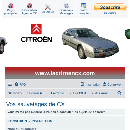
Page
Association
Nouveaux
Votre
Boutique
Souscrire
principale
Agence CX
Messages
compte
www.lacitroencx.com
FAQ
Inscription
Connexion
R
lacitroencx
Forum Agence CX
La Citroën CX au quotidien
Les CX des membres
Vos sauvetages de CX
e
Vos sauvetages de CX
c
Vous n’êtes pas autorisé à voir ou à consulter les sujets de ce forum.
h
e
CONNEXION
•
INSCRIPTION
r
Nom d’utilisateur :