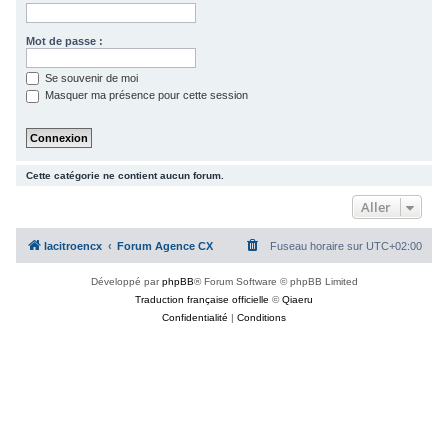
c
h
Mot de passe :
e
Se souvenir de moi
r
Masquer ma présence pour cette session
Cette catégorie ne contient aucun forum.
Aller
lacitroencx
Forum Agence CX
Fuseau horaire sur
UTC+02:00
Développé par
phpBB
® Forum Software © phpBB Limited
Traduction française officielle
©
Qiaeru
Confidentialité
|
Conditions