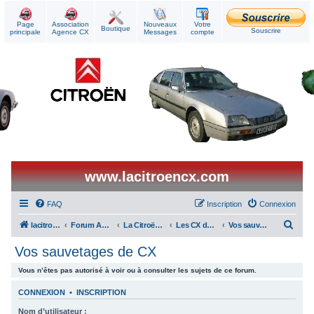
Page
Association
Nouveaux
Votre
Boutique
Souscrire
principale
Agence CX
Messages
compte
www.lacitroencx.com
FAQ
Inscription
Connexion
R
lacitroencx
Forum Agence CX
La Citroën CX au quotidien
Les CX des membres
Vos sauvetages de CX
e
Vos sauvetages de CX
c
Vous n’êtes pas autorisé à voir ou à consulter les sujets de ce forum.
h
e
CONNEXION
•
INSCRIPTION
r
Nom d’utilisateur :