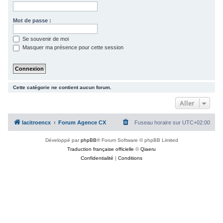
c
h
Mot de passe :
e
Se souvenir de moi
r
Masquer ma présence pour cette session
Cette catégorie ne contient aucun forum.
Aller
lacitroencx
Forum Agence CX
Fuseau horaire sur
UTC+02:00
Développé par
phpBB
® Forum Software © phpBB Limited
Traduction française officielle
©
Qiaeru
Confidentialité
|
Conditions