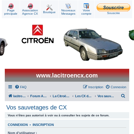
Page
Association
Nouveaux
Votre
Boutique
Souscrire
principale
Agence CX
Messages
compte
www.lacitroencx.com
FAQ
Inscription
Connexion
R
lacitroencx
Forum Agence CX
La Citroën CX au quotidien
Les CX des membres
Vos sauvetages de CX
e
Vos sauvetages de CX
c
Vous n’êtes pas autorisé à voir ou à consulter les sujets de ce forum.
h
e
CONNEXION
•
INSCRIPTION
r
Nom d’utilisateur :