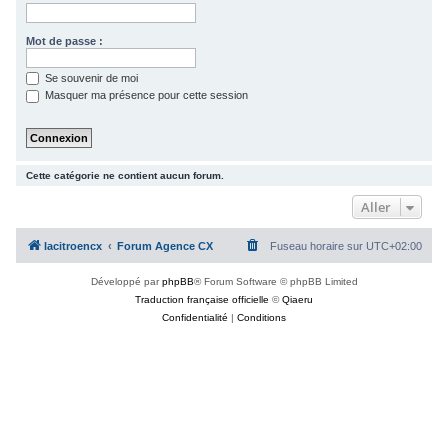
c
h
Mot de passe :
e
Se souvenir de moi
r
Masquer ma présence pour cette session
Cette catégorie ne contient aucun forum.
Aller
lacitroencx
Forum Agence CX
Fuseau horaire sur
UTC+02:00
Développé par
phpBB
® Forum Software © phpBB Limited
Traduction française officielle
©
Qiaeru
Confidentialité
|
Conditions