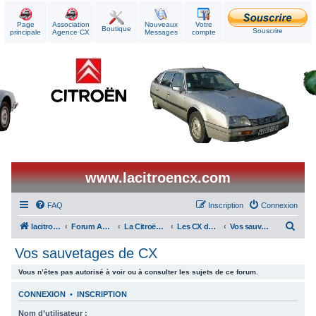
Page
Association
Nouveaux
Votre
Boutique
Souscrire
principale
Agence CX
Messages
compte
www.lacitroencx.com
FAQ
Inscription
Connexion
R
lacitroencx
Forum Agence CX
La Citroën CX au quotidien
Les CX des membres
Vos sauvetages de CX
e
Vos sauvetages de CX
c
Vous n’êtes pas autorisé à voir ou à consulter les sujets de ce forum.
h
e
CONNEXION
•
INSCRIPTION
r
Nom d’utilisateur :