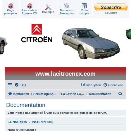
Page
Association
Nouveaux
Votre
Boutique
Souscrire
principale
Agence CX
Messages
compte
www.lacitroencx.com
FAQ
Inscription
Connexion
R
lacitroencx
Forum Agence CX
La Citroën CX au quotidien
Documentation
e
Documentation
c
Vous n’êtes pas autorisé à voir ou à consulter les sujets de ce forum.
h
e
CONNEXION
•
INSCRIPTION
r
Nom d’utilisateur :