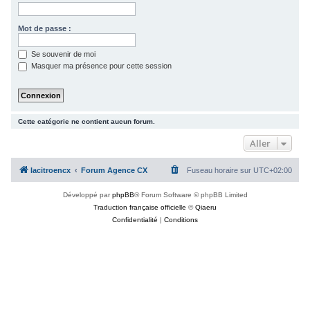
c
h
Mot de passe :
e
Se souvenir de moi
r
Masquer ma présence pour cette session
Cette catégorie ne contient aucun forum.
Aller
lacitroencx
Forum Agence CX
Fuseau horaire sur
UTC+02:00
Développé par
phpBB
® Forum Software © phpBB Limited
Traduction française officielle
©
Qiaeru
Confidentialité
|
Conditions