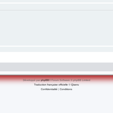
Développé par
phpBB
® Forum Software © phpBB Limited
Traduction française officielle
©
Qiaeru
Confidentialité
|
Conditions