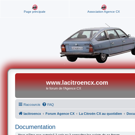
Page principale
Association Agence CX
www.lacitroencx.com
le forum de l'Agence CX
Raccourcis
FAQ
lacitroencx
Forum Agence CX
La Citroën CX au quotidien
Docu
Documentation
Vous n’êtes pas autorisé à voir ou à consulter les sujets de ce forum.