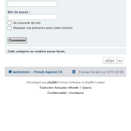
c
h
Mot de passe :
e
Se souvenir de moi
r
Masquer ma présence pour cette session
Cette catégorie ne contient aucun forum.
Aller
lacitroencx
Forum Agence CX
Fuseau horaire sur
UTC+02:00
Développé par
phpBB
® Forum Software © phpBB Limited
Traduction française officielle
©
Qiaeru
Confidentialité
|
Conditions