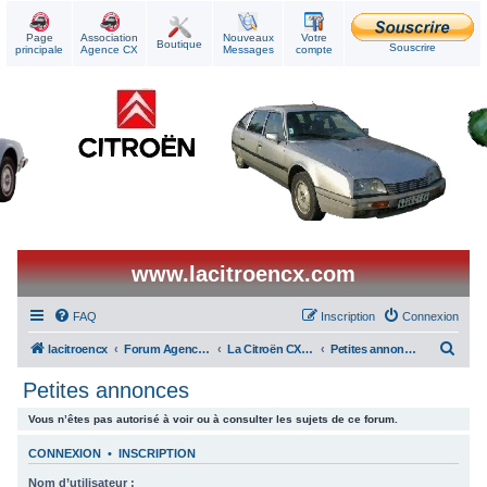
Page
Association
Nouveaux
Votre
Boutique
Souscrire
principale
Agence CX
Messages
compte
www.lacitroencx.com
FAQ
Inscription
Connexion
R
lacitroencx
Forum Agence CX
La Citroën CX au quotidien
Petites annonces
e
Petites annonces
c
Vous n’êtes pas autorisé à voir ou à consulter les sujets de ce forum.
h
e
CONNEXION
•
INSCRIPTION
r
Nom d’utilisateur :