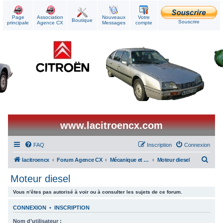
Page
Association
Nouveaux
Votre
Boutique
Souscrire
principale
Agence CX
Messages
compte
www.lacitroencx.com
FAQ
Inscription
Connexion
R
lacitroencx
Forum Agence CX
Mécanique et Réparations
Moteur diesel
e
Moteur diesel
c
Vous n’êtes pas autorisé à voir ou à consulter les sujets de ce forum.
h
e
CONNEXION
•
INSCRIPTION
r
Nom d’utilisateur :