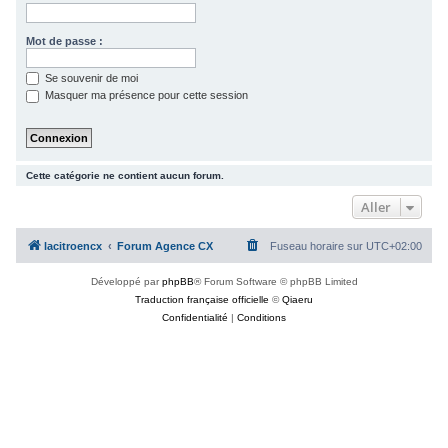
c
h
Mot de passe :
e
Se souvenir de moi
r
Masquer ma présence pour cette session
Cette catégorie ne contient aucun forum.
Aller
lacitroencx
Forum Agence CX
Fuseau horaire sur
UTC+02:00
Développé par
phpBB
® Forum Software © phpBB Limited
Traduction française officielle
©
Qiaeru
Confidentialité
|
Conditions