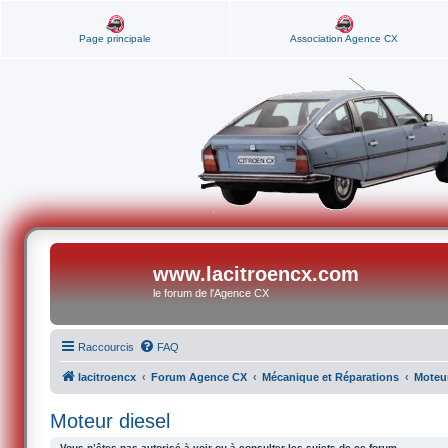
Page principale
Association Agence CX
www.lacitroencx.com
le forum de l'Agence CX
Raccourcis
FAQ
lacitroencx
Forum Agence CX
Mécanique et Réparations
Moteur
Moteur diesel
Vous n’êtes pas autorisé à voir ou à consulter les sujets de ce forum.