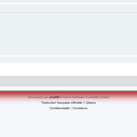
Développé par
phpBB
® Forum Software © phpBB Limited
Traduction française officielle
©
Qiaeru
Confidentialité
|
Conditions