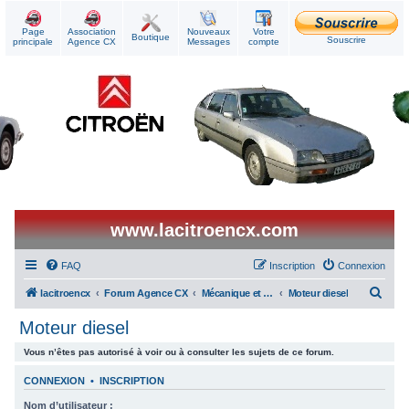
Page
Association
Nouveaux
Votre
Boutique
Souscrire
principale
Agence CX
Messages
compte
www.lacitroencx.com
FAQ
Inscription
Connexion
R
lacitroencx
Forum Agence CX
Mécanique et Réparations
Moteur diesel
e
Moteur diesel
c
Vous n’êtes pas autorisé à voir ou à consulter les sujets de ce forum.
h
e
CONNEXION
•
INSCRIPTION
r
Nom d’utilisateur :