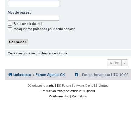
c
h
Mot de passe :
e
Se souvenir de moi
r
Masquer ma présence pour cette session
Cette catégorie ne contient aucun forum.
Aller
lacitroencx
Forum Agence CX
Fuseau horaire sur
UTC+02:00
Développé par
phpBB
® Forum Software © phpBB Limited
Traduction française officielle
©
Qiaeru
Confidentialité
|
Conditions