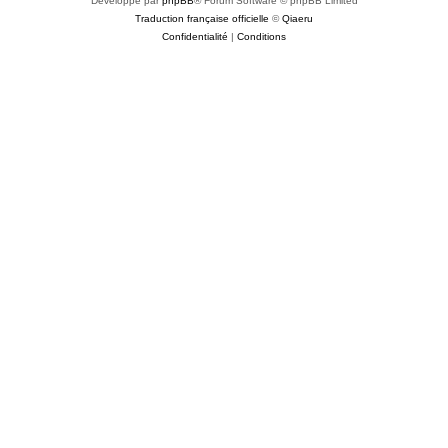
Développé par
phpBB
® Forum Software © phpBB Limited
Traduction française officielle
©
Qiaeru
Confidentialité
|
Conditions