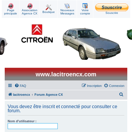
Page
Association
Nouveaux
Votre
Boutique
Souscrire
principale
Agence CX
Messages
compte
www.lacitroencx.com
FAQ
Inscription
Connexion
R
lacitroencx
Forum Agence CX
e
Vous devez être inscrit et connecté pour consulter ce
c
forum.
h
Nom d’utilisateur :
e
r