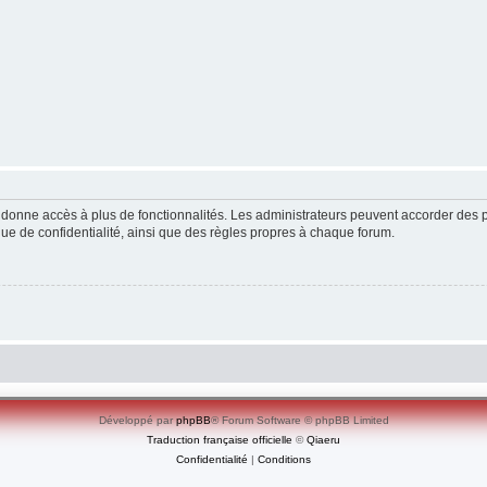
ous donne accès à plus de fonctionnalités. Les administrateurs peuvent accorder de
ique de confidentialité, ainsi que des règles propres à chaque forum.
Développé par
phpBB
® Forum Software © phpBB Limited
Traduction française officielle
©
Qiaeru
Confidentialité
|
Conditions