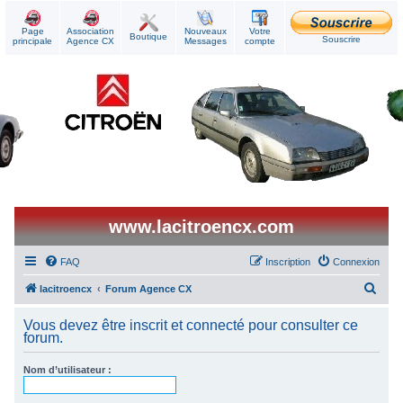
Page
Association
Nouveaux
Votre
Boutique
Souscrire
principale
Agence CX
Messages
compte
www.lacitroencx.com
FAQ
Inscription
Connexion
R
lacitroencx
Forum Agence CX
e
Vous devez être inscrit et connecté pour consulter ce
c
forum.
h
Nom d’utilisateur :
e
r