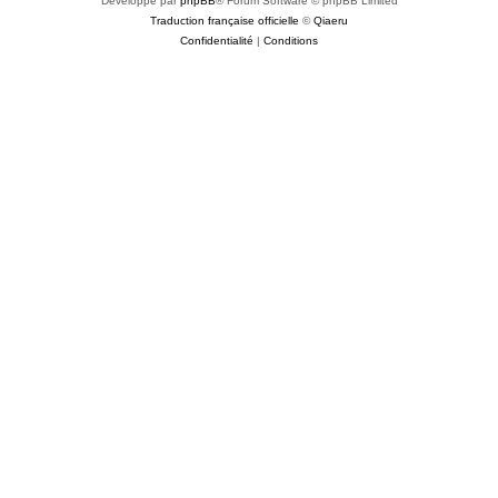
Développé par
phpBB
® Forum Software © phpBB Limited
Traduction française officielle
©
Qiaeru
Confidentialité
|
Conditions