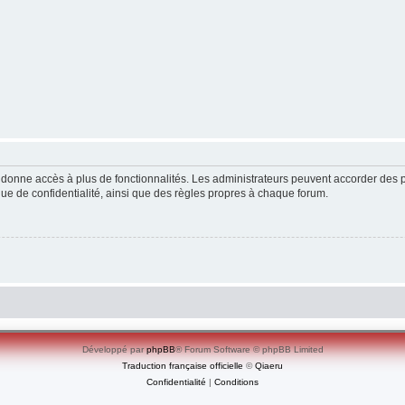
ous donne accès à plus de fonctionnalités. Les administrateurs peuvent accorder de
ique de confidentialité, ainsi que des règles propres à chaque forum.
Développé par
phpBB
® Forum Software © phpBB Limited
Traduction française officielle
©
Qiaeru
Confidentialité
|
Conditions