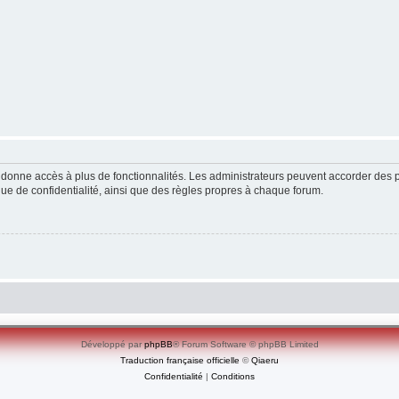
ous donne accès à plus de fonctionnalités. Les administrateurs peuvent accorder de
ique de confidentialité, ainsi que des règles propres à chaque forum.
Développé par
phpBB
® Forum Software © phpBB Limited
Traduction française officielle
©
Qiaeru
Confidentialité
|
Conditions