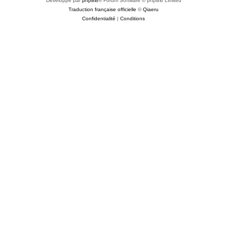
Développé par
phpBB
® Forum Software © phpBB Limited
Traduction française officielle
©
Qiaeru
Confidentialité
|
Conditions