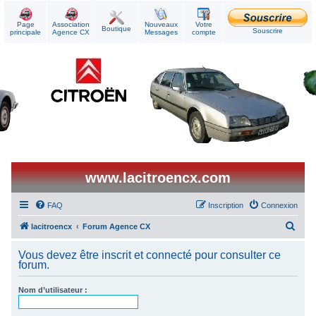
Page
Association
Nouveaux
Votre
Boutique
Souscrire
principale
Agence CX
Messages
compte
www.lacitroencx.com
FAQ
Inscription
Connexion
R
lacitroencx
Forum Agence CX
e
Vous devez être inscrit et connecté pour consulter ce
c
forum.
h
Nom d’utilisateur :
e
r