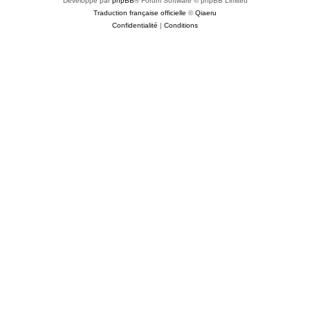
Développé par
phpBB
® Forum Software © phpBB Limited
Traduction française officielle
©
Qiaeru
Confidentialité
|
Conditions