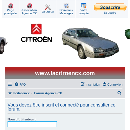
Page
Association
Nouveaux
Votre
Boutique
Souscrire
principale
Agence CX
Messages
compte
www.lacitroencx.com
FAQ
Inscription
Connexion
R
lacitroencx
Forum Agence CX
e
Vous devez être inscrit et connecté pour consulter ce
c
forum.
h
Nom d’utilisateur :
e
r