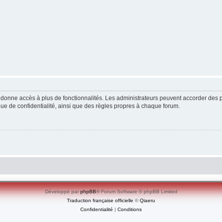
ous donne accès à plus de fonctionnalités. Les administrateurs peuvent accorder de
ique de confidentialité, ainsi que des règles propres à chaque forum.
Développé par
phpBB
® Forum Software © phpBB Limited
Traduction française officielle
©
Qiaeru
Confidentialité
|
Conditions