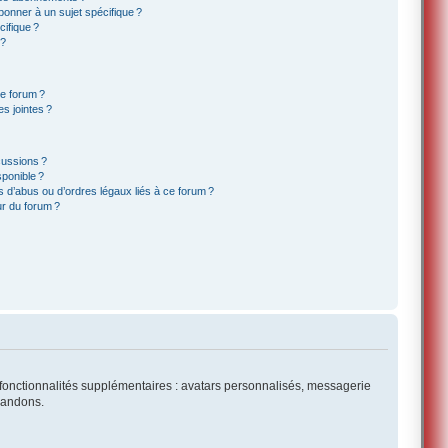
onner à un sujet spécifique ?
ifique ?
 ?
ce forum ?
s jointes ?
cussions ?
sponible ?
 d’abus ou d’ordres légaux liés à ce forum ?
r du forum ?
es fonctionnalités supplémentaires : avatars personnalisés, messagerie
mmandons.