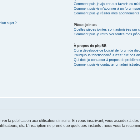
Comment puis-je ajouter aux favoris ou m’ab
Comment puis-je m’abonner à un forum spéc
Comment puis-je résilier mes abonnements
d’un sujet ?
Pièces jointes
Quelles pièces jointes sont autorisées sur 
Comment puis-je retrouver toutes mes pièce
À propos de phpBB
Qui a développé ce logiciel de forum de dis
Pourquoi la fonctionnalité X n’est-elle pas di
Qui dois-je contacter à propos de problèmes
Comment puis-je contacter un administrateu
server la publication aux utilisateurs inscrits. En vous inscrivant, vous accédez à d
utilisateurs, etc. L’inscription ne prend que quelques instants : nous vous la reco