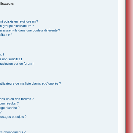
lisateurs
t puis-je en rejoindre un ?
 groupe d’utilisateurs ?
araissent-ils dans une couleur différente ?
éfaut » ?
s !
non sollicités !
 quelqu’un sur ce forum !
lisateurs de ma liste d’amis et d’ignorés ?
ans un ou des forums ?
un résultat ?
age blanche ?!
?
ssages et sujets ?
t les abonnements ?