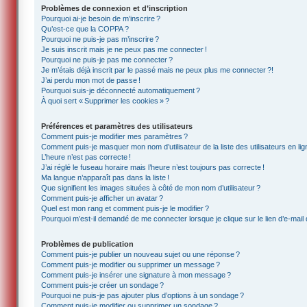
Problèmes de connexion et d’inscription
Pourquoi ai-je besoin de m’inscrire ?
Qu’est-ce que la COPPA ?
Pourquoi ne puis-je pas m’inscrire ?
Je suis inscrit mais je ne peux pas me connecter !
Pourquoi ne puis-je pas me connecter ?
Je m’étais déjà inscrit par le passé mais ne peux plus me connecter ?!
J’ai perdu mon mot de passe !
Pourquoi suis-je déconnecté automatiquement ?
À quoi sert « Supprimer les cookies » ?
Préférences et paramètres des utilisateurs
Comment puis-je modifier mes paramètres ?
Comment puis-je masquer mon nom d’utilisateur de la liste des utilisateurs en lig
L’heure n’est pas correcte !
J’ai réglé le fuseau horaire mais l’heure n’est toujours pas correcte !
Ma langue n’apparaît pas dans la liste !
Que signifient les images situées à côté de mon nom d’utilisateur ?
Comment puis-je afficher un avatar ?
Quel est mon rang et comment puis-je le modifier ?
Pourquoi m’est-il demandé de me connecter lorsque je clique sur le lien d’e-mail d
Problèmes de publication
Comment puis-je publier un nouveau sujet ou une réponse ?
Comment puis-je modifier ou supprimer un message ?
Comment puis-je insérer une signature à mon message ?
Comment puis-je créer un sondage ?
Pourquoi ne puis-je pas ajouter plus d’options à un sondage ?
Comment puis-je modifier ou supprimer un sondage ?