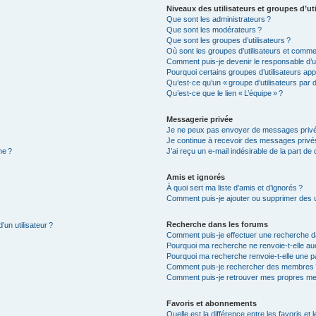
Niveaux des utilisateurs et groupes d’uti
Que sont les administrateurs ?
Que sont les modérateurs ?
Que sont les groupes d’utilisateurs ?
Où sont les groupes d’utilisateurs et commen
Comment puis-je devenir le responsable d’un
Pourquoi certains groupes d’utilisateurs app
Qu’est-ce qu’un « groupe d’utilisateurs par d
Qu’est-ce que le lien « L’équipe » ?
Messagerie privée
Je ne peux pas envoyer de messages privé
Je continue à recevoir des messages privés 
ne ?
J’ai reçu un e-mail indésirable de la part de
Amis et ignorés
À quoi sert ma liste d’amis et d’ignorés ?
Comment puis-je ajouter ou supprimer des uti
Recherche dans les forums
’un utilisateur ?
Comment puis-je effectuer une recherche d
Pourquoi ma recherche ne renvoie-t-elle auc
Pourquoi ma recherche renvoie-t-elle une p
Comment puis-je rechercher des membres 
Comment puis-je retrouver mes propres me
Favoris et abonnements
Quelle est la différence entre les favoris e