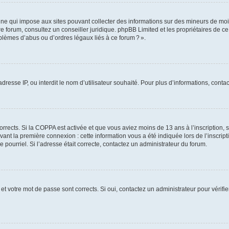
ine qui impose aux sites pouvant collecter des informations sur des mineurs de mo
votre forum, consultez un conseiller juridique. phpBB Limited et les propriétaires de 
blèmes d’abus ou d’ordres légaux liés à ce forum ? ».
adresse IP, ou interdit le nom d’utilisateur souhaité. Pour plus d’informations, cont
corrects. Si la COPPA est activée et que vous aviez moins de 13 ans à l’inscription, 
ant la première connexion : cette information vous a été indiquée lors de l’inscripti
 pourriel. Si l’adresse était correcte, contactez un administrateur du forum.
et votre mot de passe sont corrects. Si oui, contactez un administrateur pour vérifie