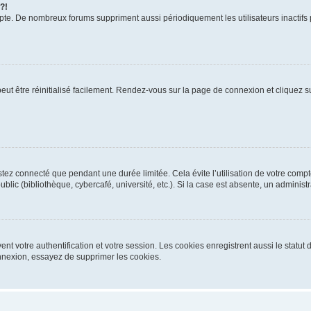
 ?!
mpte. De nombreux forums suppriment aussi périodiquement les utilisateurs inactifs
eut être réinitialisé facilement. Rendez-vous sur la page de connexion et cliquez su
tez connecté que pendant une durée limitée. Cela évite l’utilisation de votre comp
blic (bibliothèque, cybercafé, université, etc.). Si la case est absente, un administ
t votre authentification et votre session. Les cookies enregistrent aussi le statut 
nexion, essayez de supprimer les cookies.