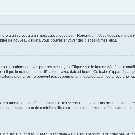
ondre à un sujet ou à un message, cliquez sur « Répondre ». Vous devez parfois êt
lier de nouveaux sujets, vous pouvez envoyer des pièces jointes, etc.).
er ou supprimer que vos propres messages. Cliquez sur le bouton dédié pour modif
e indique le nombre de modifications, avec date et heure. Ce texte n’apparaît pas 
utilisateurs ordinaires ne peuvent pas supprimer un message ayant déjà reçu une ré
e panneau de contrôle utilisateur. Cochez ensuite la case « Insérer une signature 
 dans le panneau de contrôle utilisateur ; il ne sera alors plus nécessaire de l
liquez sur l’onglet « Créer un sondage » situé sous le formulaire principal. Si l’