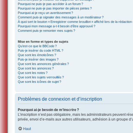
Pourquoi ne puis-je pas accéder à un forum ?
Pourquoi ne puis-je pas importer de pièces jointes ?
Pourquoi ai-je reçu un avertissement ?
Comment puis-je signaler des messages à un modérateur ?
À quoi sert le bouton « Enregistrer comme brouillon » affiché lors de la rédaction 
Pourquoi mon message a-t-il besoin d’être approuvé ?
Comment puis-je remonter mes sujets ?
Mise en forme et types de sujets
Qu’est-ce que le BBCode ?
Puis-je insérer du code HTML ?
Que sont les émoticônes ?
Puis-je insérer des images ?
Que sont les annonces générales ?
Que sont les annonces ?
Que sont les notes ?
Que sont les sujets verrouillés ?
Que sont les icônes de sujet ?
Problèmes de connexion et d’inscription
Pourquoi ai-je besoin de m’inscrire ?
L’inscription n’est pas obligatoire, mais les administrateurs peuvent ré
privée, envoi d’e-mails aux autres utilisateurs, adhésion à un groupe d’
Haut