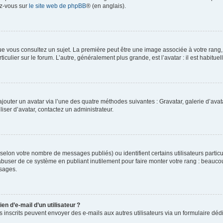
ez-vous sur
le site web de phpBB
® (en anglais).
e vous consultez un sujet. La première peut être une image associée à votre rang, l
iculier sur le forum. L’autre, généralement plus grande, est l’avatar : il est habitu
 ajouter un avatar via l’une des quatre méthodes suivantes : Gravatar, galerie d’av
ser d’avatar, contactez un administrateur.
é (selon votre nombre de messages publiés) ou identifient certains utilisateurs parti
 abuser de ce système en publiant inutilement pour faire monter votre rang : beauco
sages.
en d’e-mail d’un utilisateur ?
eurs inscrits peuvent envoyer des e-mails aux autres utilisateurs via un formulaire dé