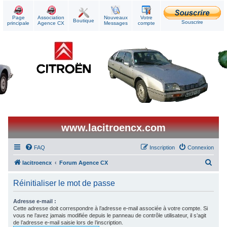
Page
Association
Nouveaux
Votre
Boutique
Souscrire
principale
Agence CX
Messages
compte
www.lacitroencx.com
FAQ
Inscription
Connexion
R
lacitroencx
Forum Agence CX
e
Réinitialiser le mot de passe
c
h
Adresse e-mail :
Cette adresse doit correspondre à l’adresse e-mail associée à votre compte. Si
e
vous ne l’avez jamais modifiée depuis le panneau de contrôle utilisateur, il s’agit
de l’adresse e-mail saisie lors de l’inscription.
r