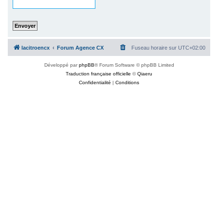
c
h
e
r
lacitroencx
Forum Agence CX
Fuseau horaire sur
UTC+02:00
Développé par
phpBB
® Forum Software © phpBB Limited
Traduction française officielle
©
Qiaeru
Confidentialité
|
Conditions