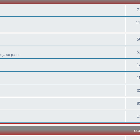
7
1
5
5
ue ça se passe
1
1
3
8
1
SU