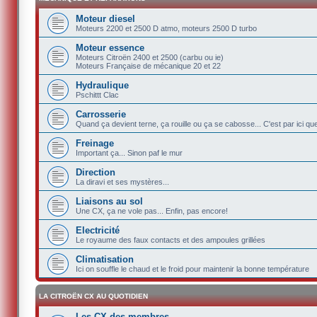
Moteur diesel
Moteurs 2200 et 2500 D atmo, moteurs 2500 D turbo
Moteur essence
Moteurs Citroën 2400 et 2500 (carbu ou ie)
Moteurs Française de mécanique 20 et 22
Hydraulique
Pschittt Clac
Carrosserie
Quand ça devient terne, ça rouille ou ça se cabosse... C'est par ici q
Freinage
Important ça... Sinon paf le mur
Direction
La diravi et ses mystères...
Liaisons au sol
Une CX, ça ne vole pas... Enfin, pas encore!
Electricité
Le royaume des faux contacts et des ampoules grillées
Climatisation
Ici on souffle le chaud et le froid pour maintenir la bonne température
LA CITROËN CX AU QUOTIDIEN
Les CX des membres