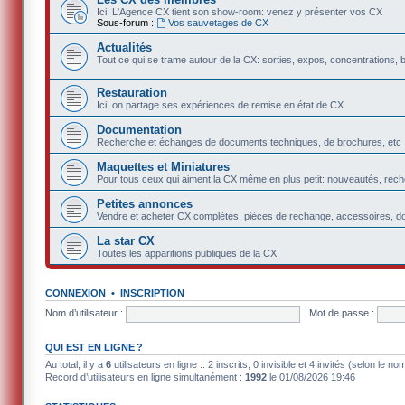
Ici, L'Agence CX tient son show-room: venez y présenter vos CX
Sous-forum :
Vos sauvetages de CX
Actualités
Tout ce qui se trame autour de la CX: sorties, expos, concentrations, 
Restauration
Ici, on partage ses expériences de remise en état de CX
Documentation
Recherche et échanges de documents techniques, de brochures, etc
Maquettes et Miniatures
Pour tous ceux qui aiment la CX même en plus petit: nouveautés, rec
Petites annonces
Vendre et acheter CX complètes, pièces de rechange, accessoires, d
La star CX
Toutes les apparitions publiques de la CX
CONNEXION
•
INSCRIPTION
Nom d’utilisateur :
Mot de passe :
QUI EST EN LIGNE ?
Au total, il y a
6
utilisateurs en ligne :: 2 inscrits, 0 invisible et 4 invités (selon le 
Record d’utilisateurs en ligne simultanément :
1992
le 01/08/2026 19:46