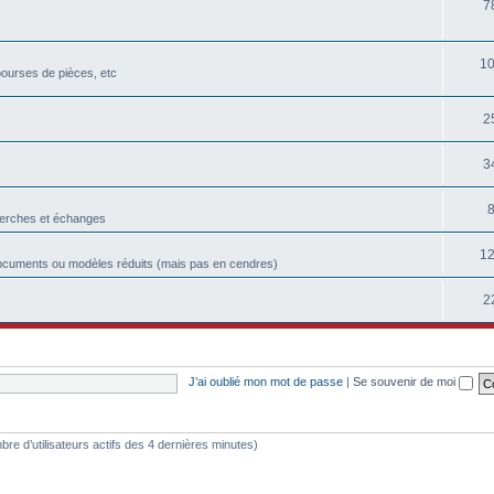
7
1
bourses de pièces, etc
2
3
herches et échanges
1
ocuments ou modèles réduits (mais pas en cendres)
2
J’ai oublié mon mot de passe
|
Se souvenir de moi
nombre d’utilisateurs actifs des 4 dernières minutes)