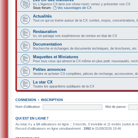
Ici, L'Agence CX tient son show-room: venez y présenter vos CX
Sous-forum :
Vos sauvetages de CX
Actualités
Tout ce qui se trame autour de la CX: sorties, expos, concentrations, 
Restauration
Ici, on partage ses expériences de remise en état de CX
Documentation
Recherche et échanges de documents techniques, de brochures, etc
Maquettes et Miniatures
Pour tous ceux qui aiment la CX même en plus petit: nouveautés, rec
Petites annonces
Vendre et acheter CX complètes, pièces de rechange, accessoires, d
La star CX
Toutes les apparitions publiques de la CX
CONNEXION
•
INSCRIPTION
Nom d’utilisateur :
Mot de passe :
QUI EST EN LIGNE ?
Au total, il y a
14
utilisateurs en ligne :: 3 inscrits, 0 invisible et 11 invités (selon l
Record d’utilisateurs en ligne simultanément :
1992
le 01/08/2026 19:46