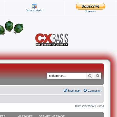
Votre compte
Souscrire
Rechercher
Recherche
Inscription
Connexion
Il est 06/08/2026 15:43
JETS
MESSAGES
DERNIER MESSAGE