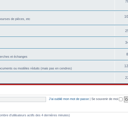
7
1
bourses de pièces, etc
2
3
herches et échanges
1
ocuments ou modèles réduits (mais pas en cendres)
2
J’ai oublié mon mot de passe
|
Se souvenir de moi
e nombre d’utilisateurs actifs des 4 dernières minutes)