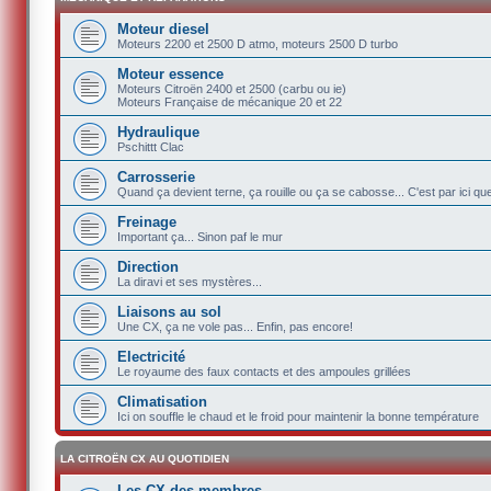
Moteur diesel
Moteurs 2200 et 2500 D atmo, moteurs 2500 D turbo
Moteur essence
Moteurs Citroën 2400 et 2500 (carbu ou ie)
Moteurs Française de mécanique 20 et 22
Hydraulique
Pschittt Clac
Carrosserie
Quand ça devient terne, ça rouille ou ça se cabosse... C'est par ici q
Freinage
Important ça... Sinon paf le mur
Direction
La diravi et ses mystères...
Liaisons au sol
Une CX, ça ne vole pas... Enfin, pas encore!
Electricité
Le royaume des faux contacts et des ampoules grillées
Climatisation
Ici on souffle le chaud et le froid pour maintenir la bonne température
LA CITROËN CX AU QUOTIDIEN
Les CX des membres