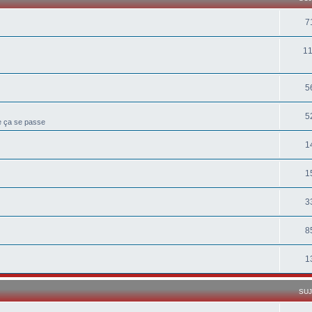
7
1
5
5
ue ça se passe
1
1
3
8
1
SU