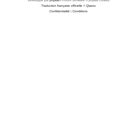
Développé par
phpBB
® Forum Software © phpBB Limited
Traduction française officielle
©
Qiaeru
Confidentialité
|
Conditions