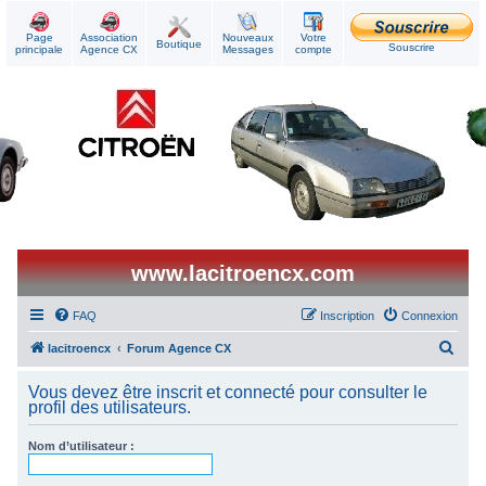
Page
Association
Nouveaux
Votre
Boutique
Souscrire
principale
Agence CX
Messages
compte
www.lacitroencx.com
FAQ
Inscription
Connexion
R
lacitroencx
Forum Agence CX
e
Vous devez être inscrit et connecté pour consulter le
c
profil des utilisateurs.
h
Nom d’utilisateur :
e
r